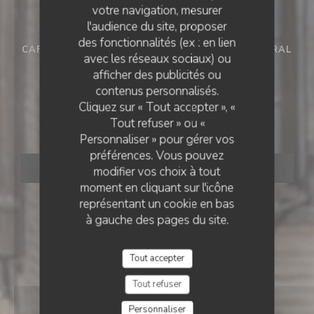
votre navigation, mesurer
l'audience du site, proposer
des fonctionnalités (ex : en lien
CAFÉ RESTAURANT
•
CASTELNAU-DE-MONTMIRAL
avec les réseaux sociaux) ou
afficher des publicités ou
L'AUBERGE DES
L'AUBERGE DES ARCADES
contenus personnalisés.
Cliquez sur « Tout accepter », «
ARCADES
Tout refuser » ou «
Personnaliser » pour gérer vos
préférences. Vous pouvez
RÉSERVER
modifier vos choix à tout
moment en cliquant sur l'icône
représentant un cookie en bas
à gauche des pages du site.
Tout accepter
Tout refuser
Personnaliser