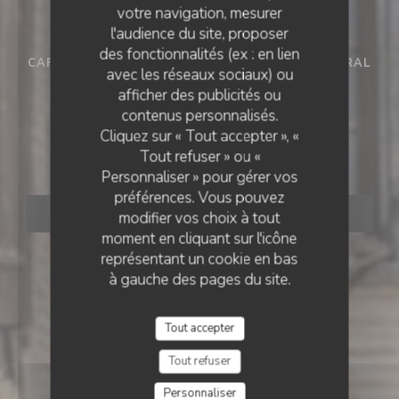
votre navigation, mesurer
l'audience du site, proposer
des fonctionnalités (ex : en lien
CAFÉ RESTAURANT
•
CASTELNAU-DE-MONTMIRAL
avec les réseaux sociaux) ou
afficher des publicités ou
L'AUBERGE DES
L'AUBERGE DES ARCADES
contenus personnalisés.
Cliquez sur « Tout accepter », «
ARCADES
Tout refuser » ou «
Personnaliser » pour gérer vos
préférences. Vous pouvez
RÉSERVER
modifier vos choix à tout
moment en cliquant sur l'icône
représentant un cookie en bas
à gauche des pages du site.
Tout accepter
Tout refuser
Personnaliser