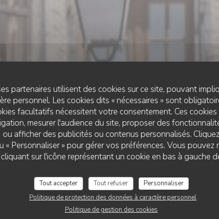
es partenaires utilisent des cookies sur ce site, pouvant impli
re personnel. Les cookies dits « nécessaires » sont obligatoire
kies facultatifs nécessitent votre consentement. Ces cookies 
gation, mesurer l'audience du site, proposer des fonctionnalité
 ou afficher des publicités ou contenus personnalisés. Clique
CAFÉ RESTAURANT
•
CASTELNAU-DE-MONTMIRAL
 ou « Personnaliser » pour gérer vos préférences. Vous pouvez 
L'AUBERGE DES ARCADES
AUBERGE DES ARCA
liquant sur l'icône représentant un cookie en bas à gauche d
Tout accepter
Tout refuser
Personnaliser
RÉSERVER
Politique de protection des données à caractère personnel
Politique de gestion des cookies