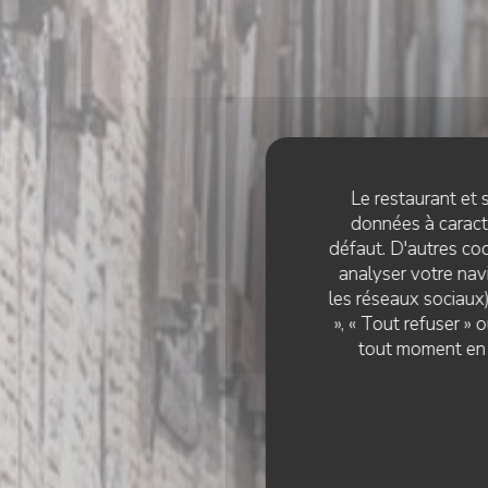
Le restaurant et s
données à caractè
défaut. D'autres coo
analyser votre navi
les réseaux sociaux)
», « Tout refuser »
L'
tout moment en c