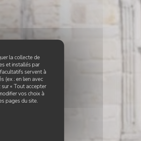
quer la collecte de
s et installés par
facultatifs servent à
s (ex : en lien avec
z sur « Tout accepter
modifier vos choix à
DES
es pages du site.